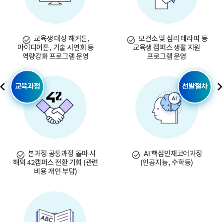
교육생 대상 해커톤,
보건소 및 심리 테라피 등
아이디어톤,
기술 시연회 등
교육생
캠퍼스 생활 지원
역량강화 프로그램 운영
프로그램 운영
교육과정
선발절차
본과정 공통과정 돌파 시
AI 핵심인재코어과정
해외 42캠퍼스 전환 기회
(관련
(인공지능, 수학등)
비용 개인 부담)